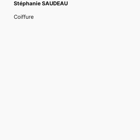
Stéphanie SAUDEAU
Coiffure
Dominique BERLIOZ
Affiche
Liliane BONNAUD
Répétiteurs
Marie-Claude NEAU
Philippe MAUBON
Galerie photos