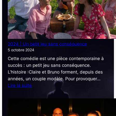
refuge
2024 | Un petit jeu sans conséquence
5 octobre 2024
Cette comédie est une pièce contemporaine à
succès : un petit jeu sans conséquence.
L’histoire :Claire et Bruno forment, depuis des
années, un couple modèle. Pour provoquer…
:
Lire la suite
2024
|
Un
petit