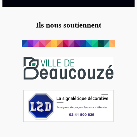
rêvé
d’aller
sur
Ils nous soutiennent
Mars