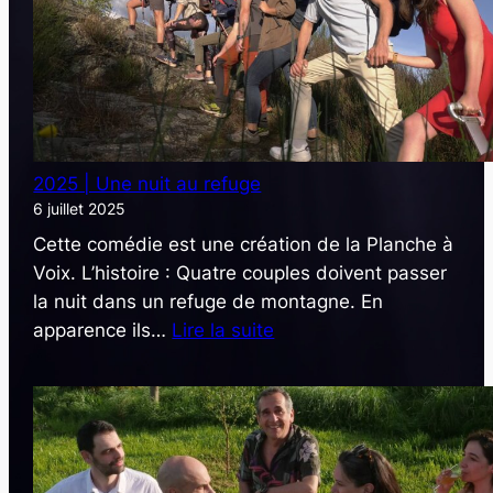
2025 | Une nuit au refuge
6 juillet 2025
Cette comédie est une création de la Planche à
Voix. L’histoire : Quatre couples doivent passer
la nuit dans un refuge de montagne. En
:
apparence ils…
Lire la suite
2025
|
Une
nuit
au