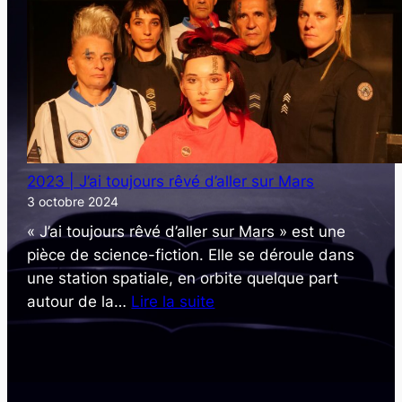
jeu
sans
conséquence
2023 | J’ai toujours rêvé d’aller sur Mars
3 octobre 2024
« J’ai toujours rêvé d’aller sur Mars » est une
pièce de science-fiction. Elle se déroule dans
une station spatiale, en orbite quelque part
:
autour de la…
Lire la suite
2023
|
J’ai
toujours