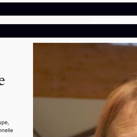
Nos pièces
Notre 
e
upe,
nnelle